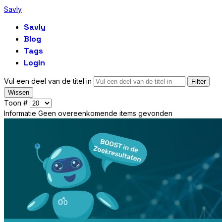
Savly
Savly
Blog
Tags
Login
Vul een deel van de titel in
Filter
Wissen
Toon #
Informatie
Geen overeenkomende items gevonden