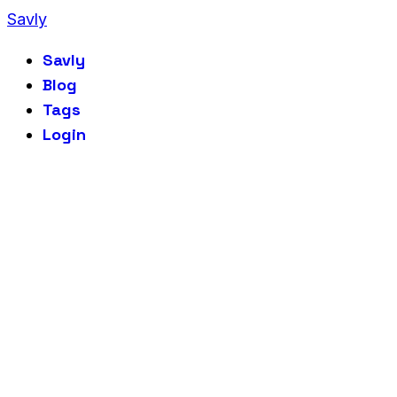
Savly
Savly
Blog
Tags
Login