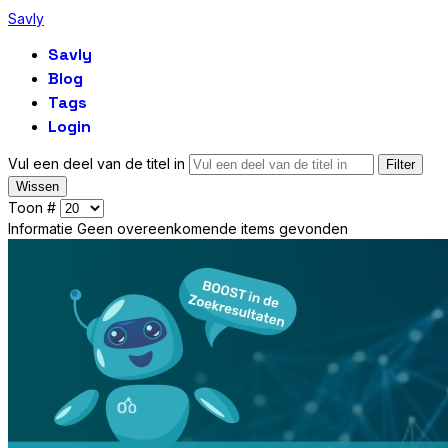
Savly
Savly
Blog
Tags
Login
Vul een deel van de titel in
Filter
Wissen
Toon #
Informatie
Geen overeenkomende items gevonden