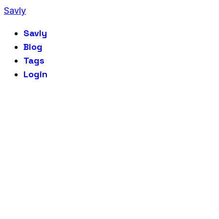
Savly
Savly
Blog
Tags
Login