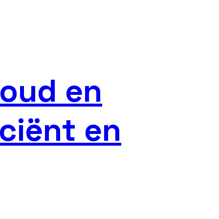
houd en
iciënt en