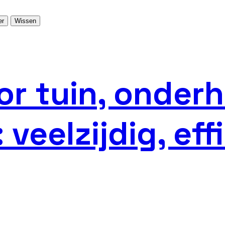
er
Wissen
or tuin, onder
eelzijdig, eff