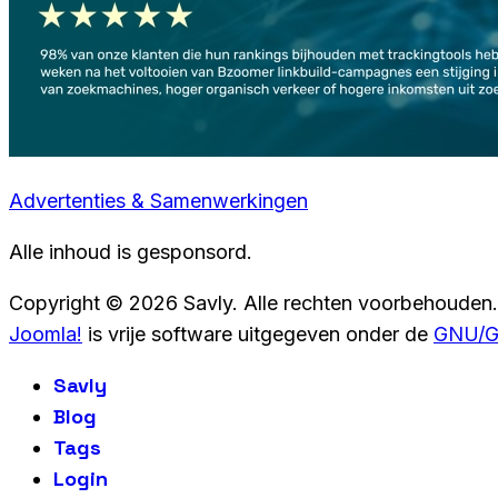
Advertenties & Samenwerkingen
Alle inhoud is gesponsord.
Copyright © 2026 Savly. Alle rechten voorbehouden.
Joomla!
is vrije software uitgegeven onder de
GNU/GP
Savly
Blog
Tags
Login