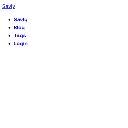
Savly
Savly
Blog
Tags
Login