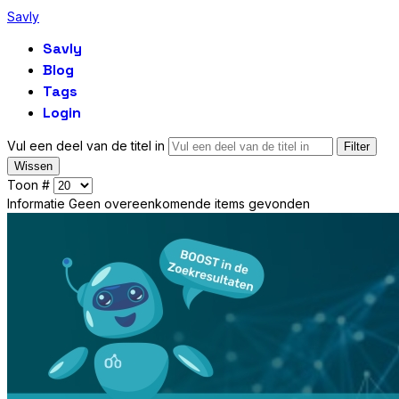
Savly
Savly
Blog
Tags
Login
Vul een deel van de titel in
Filter
Wissen
Toon #
Informatie
Geen overeenkomende items gevonden