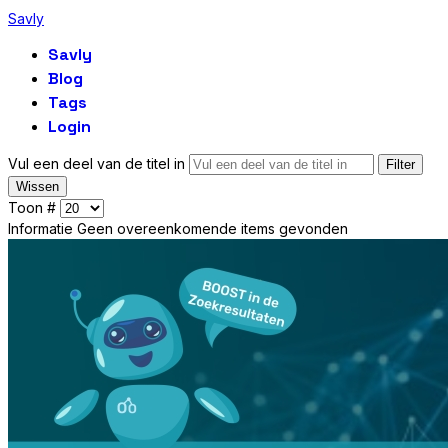
Savly
Savly
Blog
Tags
Login
Vul een deel van de titel in
Filter
Wissen
Toon #
Informatie
Geen overeenkomende items gevonden