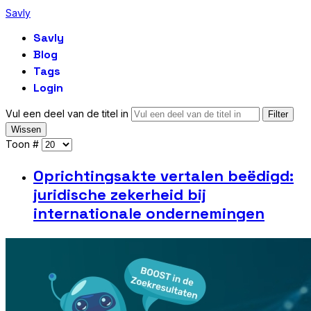
Savly
Savly
Blog
Tags
Login
Vul een deel van de titel in
Filter
Wissen
Toon #
Oprichtingsakte vertalen beëdigd:
juridische zekerheid bij
internationale ondernemingen