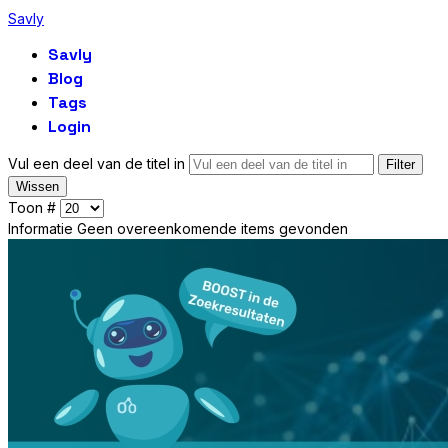
Savly
Savly
Blog
Tags
Login
Vul een deel van de titel in
Filter
Wissen
Toon #
Informatie
Geen overeenkomende items gevonden