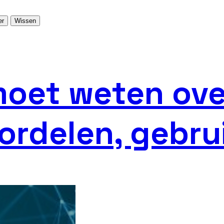
er
Wissen
 moet weten ove
ordelen, gebru