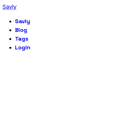
Savly
Savly
Blog
Tags
Login