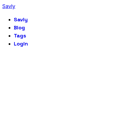
Savly
Savly
Blog
Tags
Login