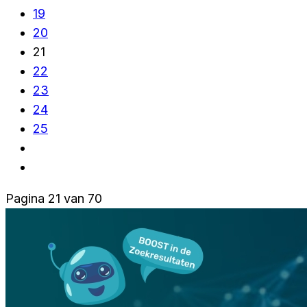
19
20
21
22
23
24
25
Pagina 21 van 70