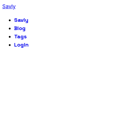
Savly
Savly
Blog
Tags
Login