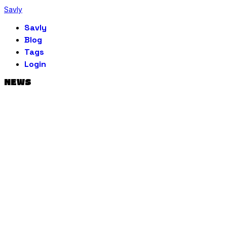
Savly
Savly
Blog
Tags
Login
NEWS