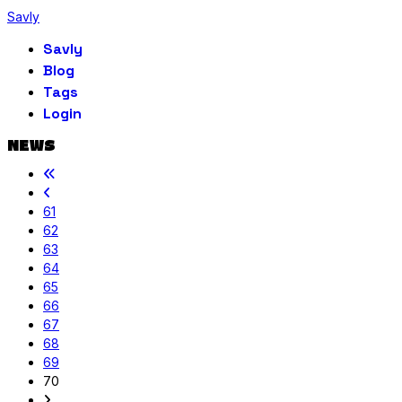
Savly
Savly
Blog
Tags
Login
NEWS
61
62
63
64
65
66
67
68
69
70