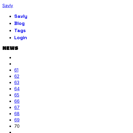
Savly
Savly
Blog
Tags
Login
NEWS
61
62
63
64
65
66
67
68
69
70