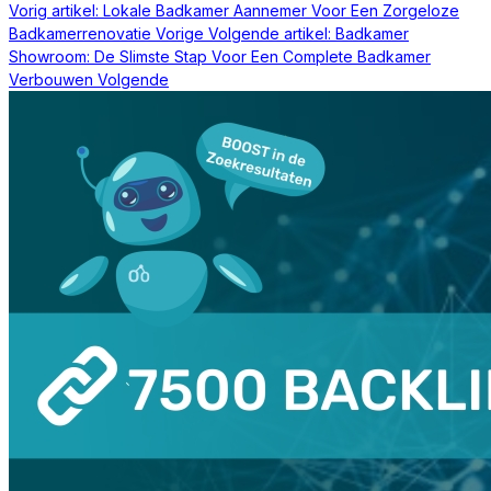
Vorig artikel: Lokale Badkamer Aannemer Voor Een Zorgeloze
Badkamerrenovatie
Vorige
Volgende artikel: Badkamer
Showroom: De Slimste Stap Voor Een Complete Badkamer
Verbouwen
Volgende