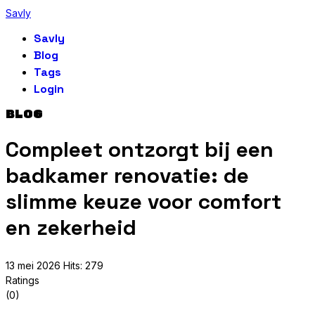
Savly
Savly
Blog
Tags
Login
BLOG
Compleet ontzorgt bij een
badkamer renovatie: de
slimme keuze voor comfort
en zekerheid
13 mei 2026
Hits: 279
Ratings
(0)