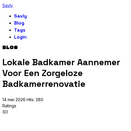
Savly
Savly
Blog
Tags
Login
BLOG
Lokale Badkamer Aannemer
Voor Een Zorgeloze
Badkamerrenovatie
14 mei 2026
Hits: 280
Ratings
(0)