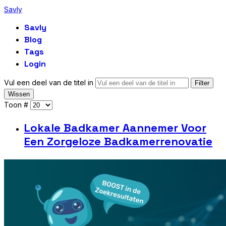
Savly
Savly
Blog
Tags
Login
Vul een deel van de titel in
Filter
Wissen
Toon #
Lokale Badkamer Aannemer Voor
Een Zorgeloze Badkamerrenovatie