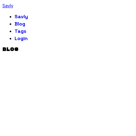
Savly
Savly
Blog
Tags
Login
BLOG