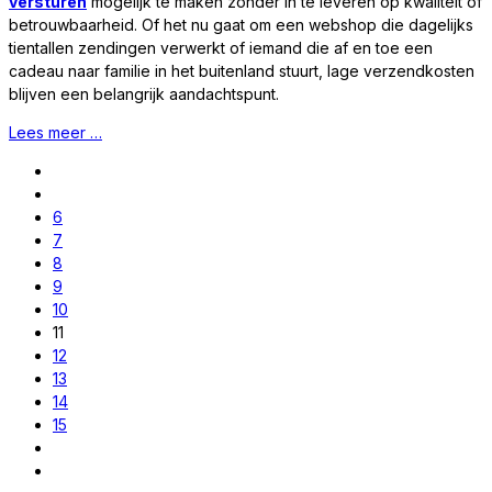
versturen
mogelijk te maken zonder in te leveren op kwaliteit of
betrouwbaarheid. Of het nu gaat om een webshop die dagelijks
tientallen zendingen verwerkt of iemand die af en toe een
cadeau naar familie in het buitenland stuurt, lage verzendkosten
blijven een belangrijk aandachtspunt.
Lees meer …
6
7
8
9
10
11
12
13
14
15