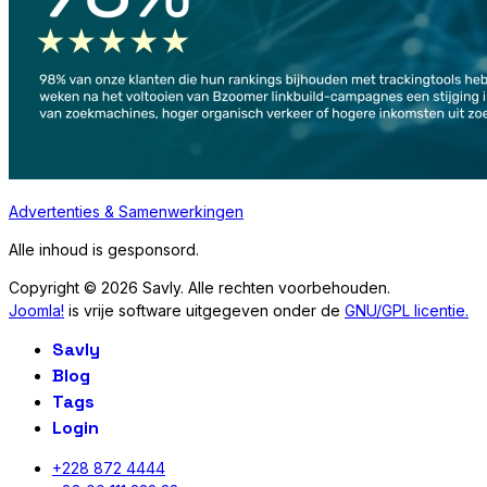
Advertenties & Samenwerkingen
Alle inhoud is gesponsord.
Copyright © 2026 Savly. Alle rechten voorbehouden.
Joomla!
is vrije software uitgegeven onder de
GNU/GPL licentie.
Savly
Blog
Tags
Login
+228 872 4444