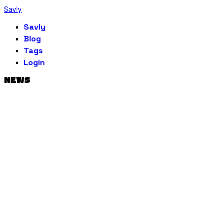
Savly
Savly
Blog
Tags
Login
NEWS