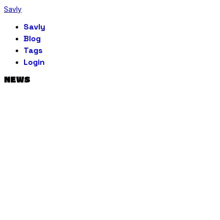
Savly
Savly
Blog
Tags
Login
NEWS