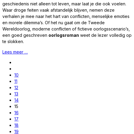
geschiedenis niet alleen tot leven, maar laat je die ook voelen.
Waar droge feiten vaak afstandelijk blijven, nemen deze
verhalen je mee naar het hart van conflicten, menselijke emoties
en morele dilemma’s. Of het nu gaat om de Tweede
Wereldoorlog, moderne conflicten of fictieve oorlogsscenario’s,
een goed geschreven
oorlogsroman
weet de lezer volledig op
te slokken.
Lees meer …
10
11
12
13
14
15
16
17
18
19