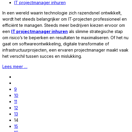
IT projectmanager inhuren
In een wereld waarin technologie zich razendsnel ontwikkelt,
wordt het steeds belangrijker om IT-projecten professioneel en
efficiënt te managen. Steeds meer bedrijven kiezen ervoor om
een
IT projectmanager inhuren
als slimme strategische stap
om risico’s te beperken en resultaten te maximaliseren. Of het nu
gaat om softwareontwikkeling, digitale transformatie of
infrastructuurprojecten, een ervaren projectmanager maakt vaak
het verschil tussen succes en mislukking.
Lees meer …
9
10
11
12
13
14
15