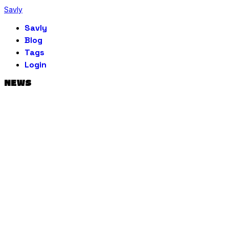
Savly
Savly
Blog
Tags
Login
NEWS