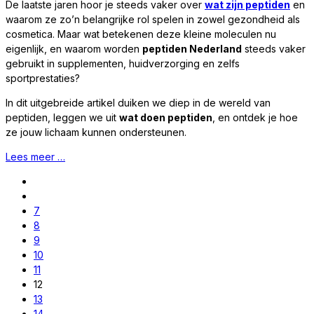
De laatste jaren hoor je steeds vaker over
wat zijn peptiden
en
waarom ze zo’n belangrijke rol spelen in zowel gezondheid als
cosmetica. Maar wat betekenen deze kleine moleculen nu
eigenlijk, en waarom worden
peptiden Nederland
steeds vaker
gebruikt in supplementen, huidverzorging en zelfs
sportprestaties?
In dit uitgebreide artikel duiken we diep in de wereld van
peptiden, leggen we uit
wat doen peptiden
, en ontdek je hoe
ze jouw lichaam kunnen ondersteunen.
Lees meer …
7
8
9
10
11
12
13
14