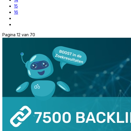
15
16
Pagina 12 van 70