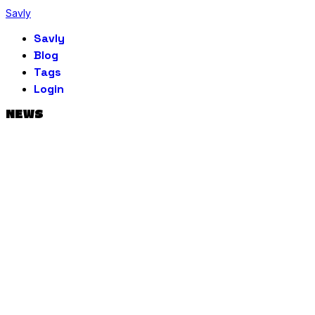
Savly
Savly
Blog
Tags
Login
NEWS