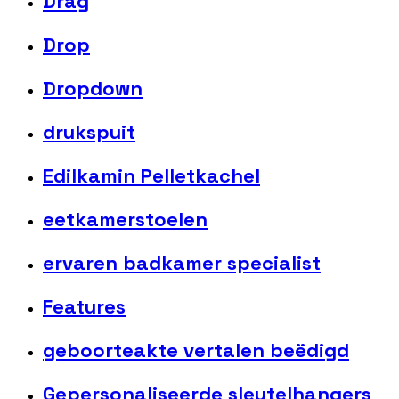
Drag
Drop
Dropdown
drukspuit
Edilkamin Pelletkachel
eetkamerstoelen
ervaren badkamer specialist
Features
geboorteakte vertalen beëdigd
Gepersonaliseerde sleutelhangers