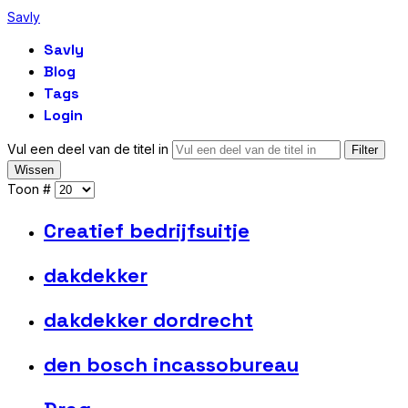
Savly
Savly
Blog
Tags
Login
Vul een deel van de titel in
Filter
Wissen
Toon #
Creatief bedrijfsuitje
dakdekker
dakdekker dordrecht
den bosch incassobureau